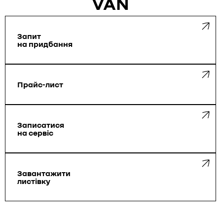
VAN
Запит
на придбання
Прайс-лист
Запиcатися
на сервіс
Завантажити
листівку