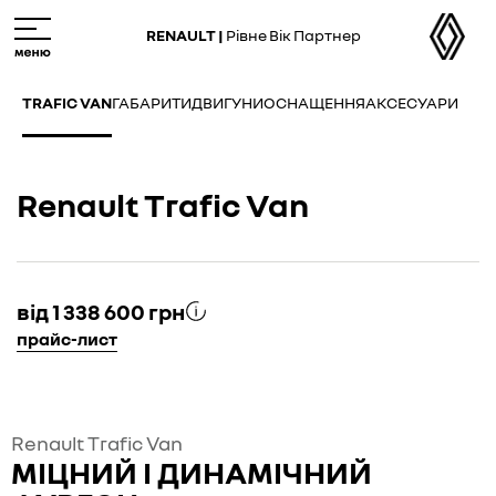
Skip
M
to
e
RENAULT |
Рівне Вік Партнер
main
n
content
u
TRAFIC VAN
ГАБАРИТИ
ДВИГУНИ
ОСНАЩЕННЯ
АКСЕСУАРИ
Renault Trafic Van
від 1 338 600 грн
прайс-лист
Renault Trafic Van
МІЦНИЙ І ДИНАМІЧНИЙ