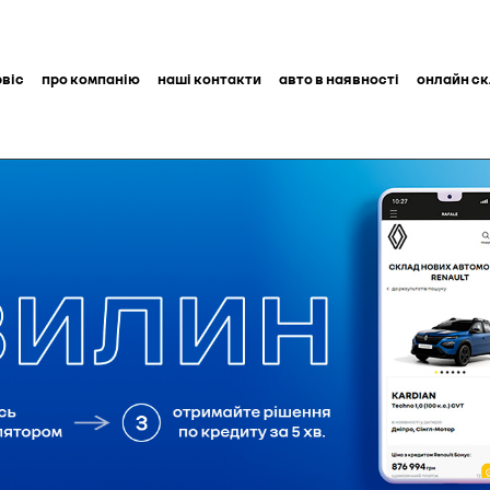
рвіс
про компанію
наші контакти
авто в наявності
онлайн с