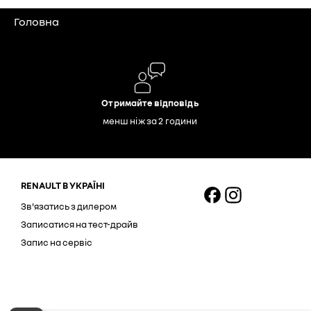
Головна
Отримайте відповідь
менш ніж за 2 години
RENAULT В УКРАЇНІ
Зв'язатись з дилером
Записатися на тест-драйв
Запис на сервіс