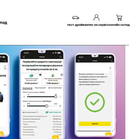
клад
тест-драйв
запис на сервіс
онлайн склад