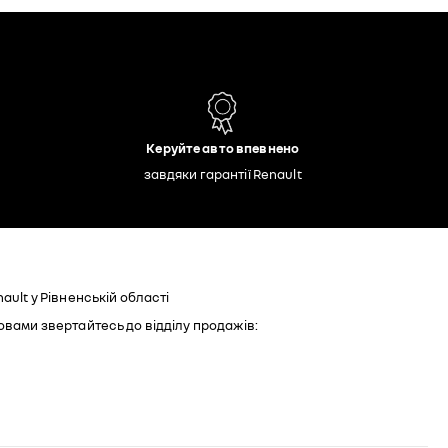
Керуйте авто впевнено
завдяки гарантії Renault
ault у Рівненській області
овами звертайтесь до відділу продажів: