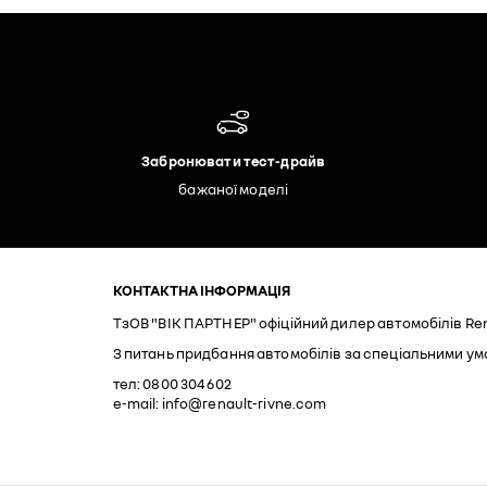
Забронювати тест-драйв
бажаної моделі
КОНТАКТНА ІНФОРМАЦІЯ
ТзОВ "ВІК ПАРТНЕР" офіційний дилер автомобілів Ren
З питань придбання автомобілів за спеціальними ум
тел: 0800 304 602
e-mail: info@renault-rivne.com