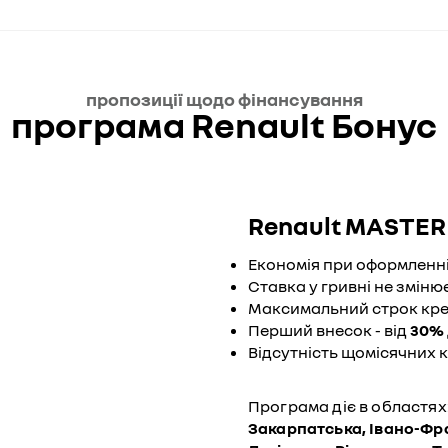
пропозиції щодо фінансування
програма Renault Бонус
Renault MASTER 
Економія при оформленні
Ставка у гривні не змін
Максимальний строк кре
Перший внесок - від
30%
Відсутність щомісячних к
Програма діє в областях
Закарпатська, Івано-Фра