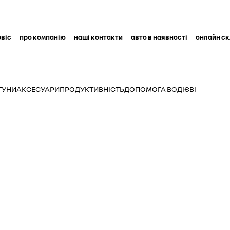
рвіс
про компанію
наші контакти
авто в наявності
онлайн с
ГУНИ
АКСЕСУАРИ
ПРОДУКТИВНІСТЬ
ДОПОМОГА ВОДІЄВІ