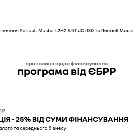
вняння Renault Master L2H2 3.5T dCi 130 та Renault Maste
пропозиції щодо фінансування
програма від ЄБРР
РР
ІЯ - 25% ВІД СУМИ ФІНАНСУВАННЯ
алого та середнього бізнесу