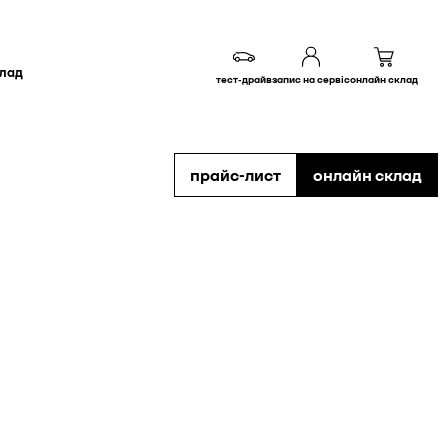
клад
тест-драйв
запис на сервіс
онлайн склад
прайс-лист
онлайн склад