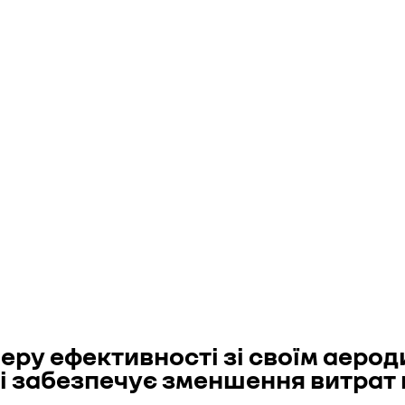
у еру ефективності зі своїм аер
 забезпечує зменшення витрат па