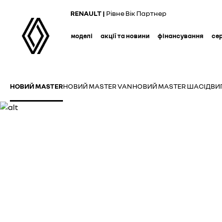
Skip
RENAULT |
Рівне Вік Партнер
to
main
моделі
акції та новини
фінансування
се
content
НОВИЙ MASTER
НОВИЙ MASTER VAN
НОВИЙ MASTER ШАСІ
ДВИ