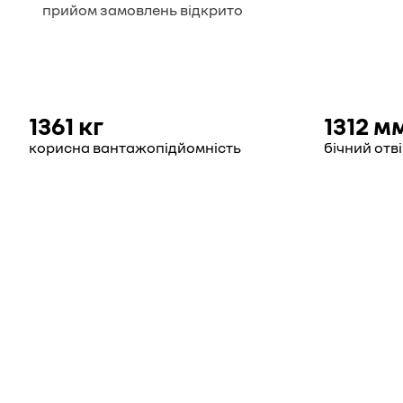
прийом замовлень відкрито
1361 кг
1312 м
корисна вантажопідйомність
бічний отв