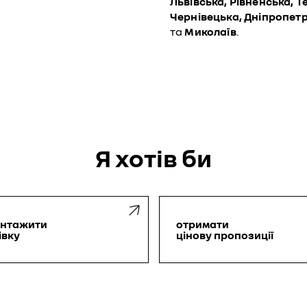
Львівська, Рівненська, 
Чернівецька, Дніпропетр
та
Миколаїв
.
Я хотiв би
антажити
отримати
івку
цінову пропозиції