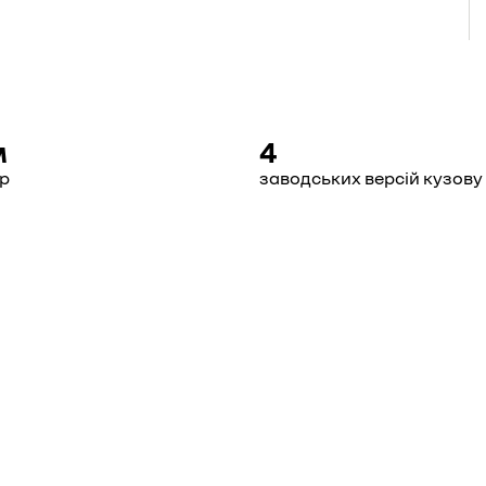
м
4
ір
заводських версій кузову