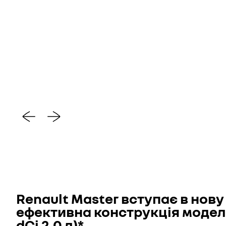
Renault Master вступає в нов
ефективна конструкція моделі
dCi 2.0 л)*